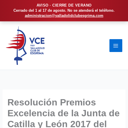
AVISO · CIERRE DE VERANO
Cerrado del 1 al 17 de agosto. No se atenderá el teléfono.
administracion@valladolidclubesgrima.com
Ir
al
contenido
Resolución Premios
Excelencia de la Junta de
Catilla y León 2017 del