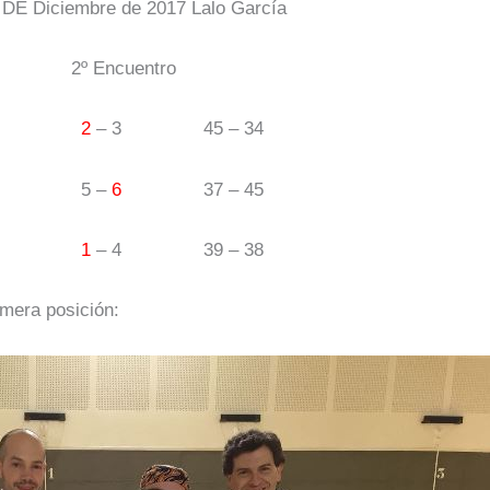
 Diciembre de 2017 Lalo García
Encuentro
45
2
– 3 45 – 34
5 –
6
37 – 45
33
1
– 4
39 – 38
imera posición: