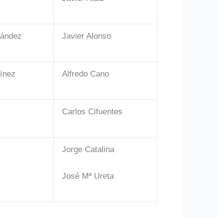
nández
Javier Alonso
tínez
Alfredo Cano
Carlos Cifuentes
l
Jorge Catalina
José Mª Ureta