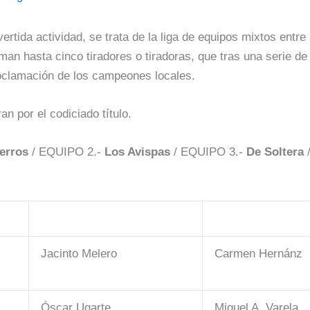
ida actividad, se trata de la liga de equipos mixtos entre l
man hasta cinco tiradores o tiradoras, que tras una serie de
roclamación de los campeones locales.
n por el codiciado título.
erros
/
EQUIPO 2.-
Los Avispas
/
EQUIPO 3.-
De Soltera
/
Jacinto Melero
Carmen Hernánz
Óscar Ugarte
Miguel A. Varela