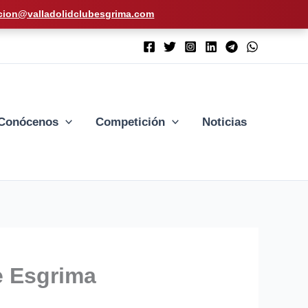
cion@valladolidclubesgrima.com
Conócenos
Competición
Noticias
e Esgrima