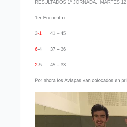
RESULTADOS 1ª JORNADA. MARTES 12 DE
1er Encuentro 2º 
3
-1
41 – 
6
-4
37 – 36 
2-
5
45 – 
Por ahora los Avispas van colocados en pr