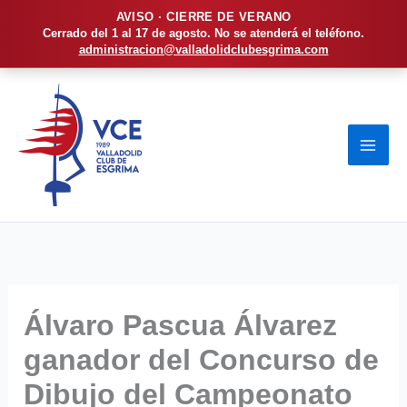
AVISO · CIERRE DE VERANO
Cerrado del 1 al 17 de agosto. No se atenderá el teléfono.
administracion@valladolidclubesgrima.com
Ir
al
contenido
Álvaro Pascua Álvarez
ganador del Concurso de
Dibujo del Campeonato