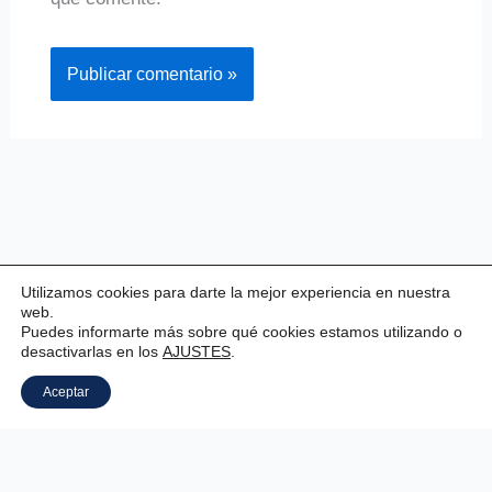
Utilizamos cookies para darte la mejor experiencia en nuestra
web.
Puedes informarte más sobre qué cookies estamos utilizando o
desactivarlas en los
AJUSTES
.
Copyright © 2026 Valladolid Club Esgrima
Aceptar
Aviso legal
|
Estatutos
|
Política de privacidad
|
Política de cookies
|
Panel Cookies
.