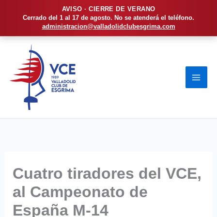
AVISO · CIERRE DE VERANO
Cerrado del 1 al 17 de agosto. No se atenderá el teléfono.
administracion@valladolidclubesgrima.com
Ir
al
contenido
Cuatro tiradores del VCE,
al Campeonato de
España M-14