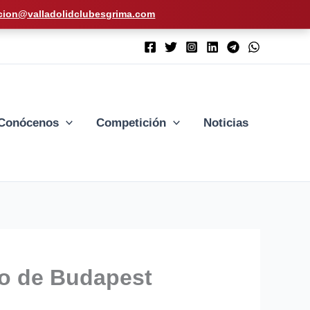
cion@valladolidclubesgrima.com
Conócenos
Competición
Noticias
do de Budapest