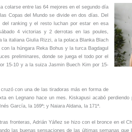
 a colarse entre las 64 mejores en el segundo día
 las Copas del Mundo se divide en dos días. Del
 del ranking y el resto luchan por estar en esa
ábado 4 victorias y 2 derrotas en las poules,
 la italiana Giulia Rizzi, a la polaca Blanka Blach
do con la húngara Reka Bohus y la turca Bagdagul
ces preliminares, donde se juega el todo por el
por 15-10 y a la suiza Jasmin Buech Kim por 15-
 cruzó con una de las tiradoras más en forma de
exta en Legnano hace un mes. Kiskapusi acabó perdiendo po
nés García, la 169ª; y Naiara Aldana, la 171ª.
tras fronteras, Adrián Yáñez se hizo con el bronce en el C
ficando las buenas sensaciones de las últimas semanas que 