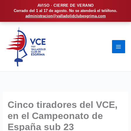
AVISO · CIERRE DE VERANO
Cerrado del 1 al 17 de agosto. No se atenderá el teléfono.
administracion@valladolidclubesgrima.com
Ir
al
contenido
Cinco tiradores del VCE,
en el Campeonato de
España sub 23