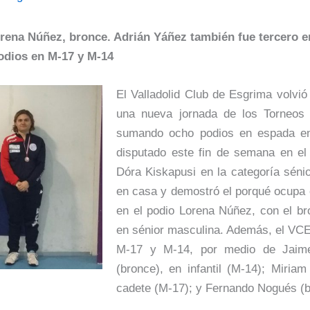
orena Núñez, bronce. Adrián Yáñez también fue tercero e
odios en M-17 y M-14
El Valladolid Club de Esgrima volvió
una nueva jornada de los Torneos
sumando ocho podios en espada en 
disputado este fin de semana en e
Dóra Kiskapusi en la categoría séni
en casa y demostró el porqué ocupa 
en el podio Lorena Núñez, con el b
en sénior masculina. Además, el VCE
M-17 y M-14, por medio de Jaime 
(bronce), en infantil (M-14); Miriam
cadete (M-17); y Fernando Nogués (b