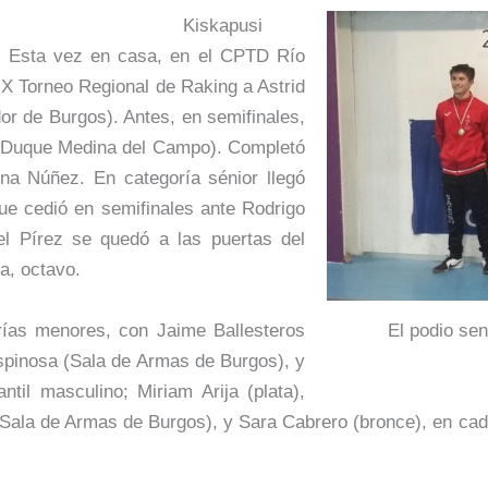
Kiskapusi
o. Esta vez en casa, en el CPTD Río
IX Torneo Regional de Raking a Astrid
 de Burgos). Antes, en semifinales,
l Duque Medina del Campo). Completó
ena Núñez. En categoría sénior llegó
ue cedió en semifinales ante Rodrigo
l Pírez se quedó a las puertas del
ia, octavo.
orías menores, con Jaime Ballesteros
El podio sen
 Espinosa (Sala de Armas de Burgos), y
til masculino; Miriam Arija (plata),
 (Sala de Armas de Burgos), y Sara Cabrero (bronce), en c