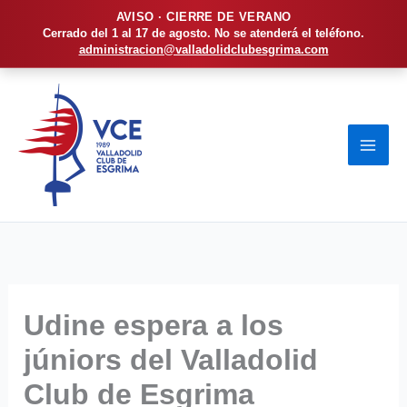
AVISO · CIERRE DE VERANO
Cerrado del 1 al 17 de agosto. No se atenderá el teléfono.
administracion@valladolidclubesgrima.com
Ir
al
contenido
Udine espera a los
júniors del Valladolid
Club de Esgrima