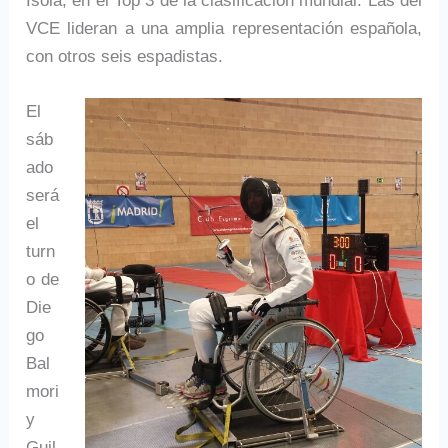
Isola, en el Top 3 de la clasificación mundial. Las del
VCE lideran a una amplia representación española,
con otros seis espadistas.
El
sáb
ado
será
el
turn
o de
Die
go
Bal
mori
y
Guil