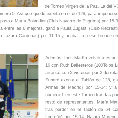
de Torneo Virgen de la Paz. La del V
número 5. Así que quedó exenta en el de 128, para imponer
mpuso a María Bolandier (Club Navarro de Esgrima) por 15-3
 entre las 8 mejores, ganó a Paula Zugasti (Club Recreati
ma Lázaro Cárdenas) por 11-15 y acabar con ese bronce en 
Además, Inés Martín volvió a estar 
16 con Ruth Ballesteros (100Tolos La
arrancó con 3 victorias por 2 derrot
Superó exenta el Tablón de 128, ga
Armas de Madrid) por 15-14; y a 
número 1 en este Torneo tras las pou
resto de representantes, María Mat
tras perder en el Tablón de 64 c
Logroño) por 15-14. Naiara Moreno 