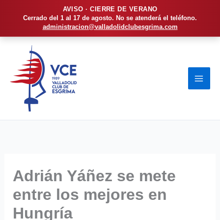
AVISO · CIERRE DE VERANO
Cerrado del 1 al 17 de agosto. No se atenderá el teléfono.
administracion@valladolidclubesgrima.com
Ir
al
contenido
Adrián Yáñez se mete
entre los mejores en
Hungría