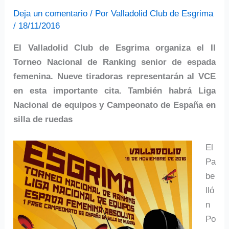
Deja un comentario
/ Por
Valladolid Club de Esgrima
/
18/11/2016
El Valladolid Club de Esgrima organiza el II
Torneo Nacional de Ranking senior de espada
femenina. Nueve tiradoras representarán al VCE
en esta importante cita. También habrá Liga
Nacional de equipos y Campeonato de España en
silla de ruedas
El
Pa
be
lló
n
Po