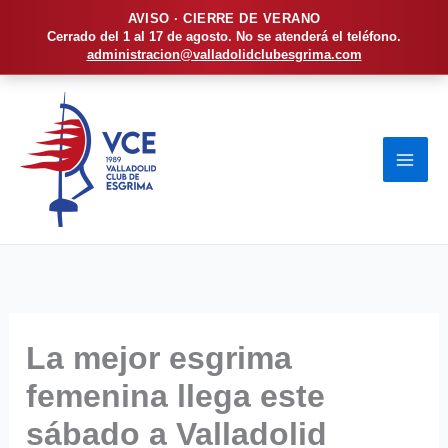
AVISO · CIERRE DE VERANO
Cerrado del 1 al 17 de agosto. No se atenderá el teléfono.
administracion@valladolidclubesgrima.com
Ir
al
contenido
La mejor esgrima
femenina llega este
sábado a Valladolid