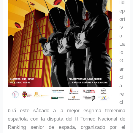
lid
ep
ort
iv
o
La
lo
G
ar
cí
a
re
ci
birá este sábado a la mejor esgrima femenina
española con la disputa del II Torneo Nacional de
Ranking senior de espada, organizado por el