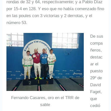
rondas de 32 y 64, respectivamente; y a Pablo Díaz
por 15-4 en 128. Y eso que no había comenzado fino
en las poules con 3 victorias y 2 derrotas, y el
número 53.
De sus
compa
ñeros,
destac
ar el
puesto
29º de
David
Faget,
Fernando Casares, oro en el TRR de
que
sable
cedió