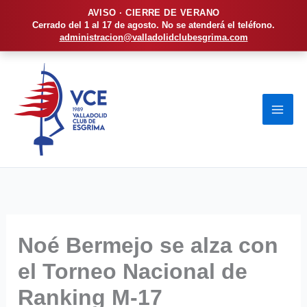
AVISO · CIERRE DE VERANO
Cerrado del 1 al 17 de agosto. No se atenderá el teléfono.
administracion@valladolidclubesgrima.com
Ir
al
contenido
Noé Bermejo se alza con
el Torneo Nacional de
Ranking M-17