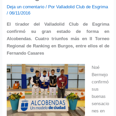
Deja un comentario
/ Por
Valladolid Club de Esgrima
/
06/11/2016
El tirador del Valladolid Club de Esgrima
confirmó su gran estado de forma en
Alcobendas. Cuatro triunfos más en II Torneo
Regional de Ranking en Burgos, entre ellos el de
Fernando Casares
Noé
Bermejo
confirmó
sus
buenas
sensacio
nes en