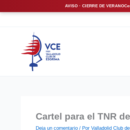
AVISO · CIERRE DE VERANO
Ce
Ir
al
contenido
Cartel para el TNR d
Deja un comentario
/ Por
Valladolid Club 