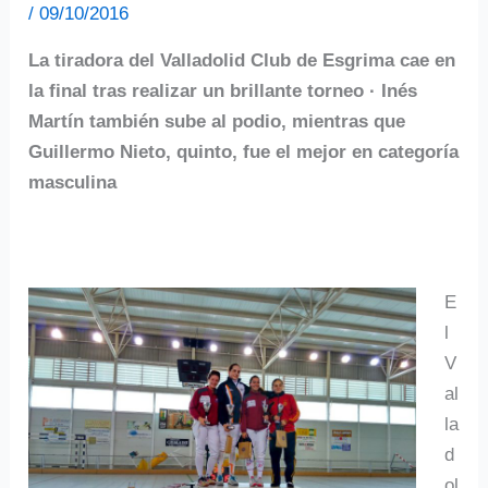
/
09/10/2016
La tiradora del Valladolid Club de Esgrima cae en
la final tras realizar un brillante torneo · Inés
Martín también sube al podio, mientras que
Guillermo Nieto, quinto, fue el mejor en categoría
masculina
E
l
V
al
la
d
ol