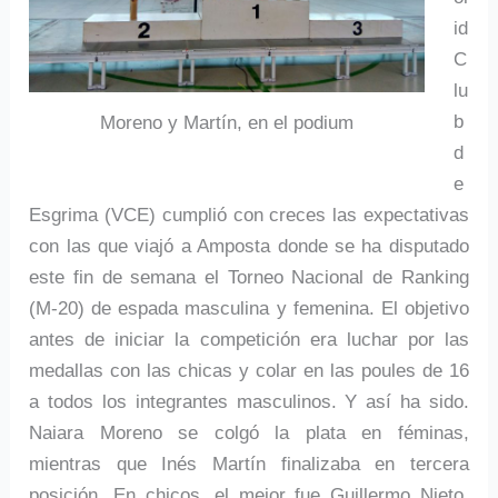
id
C
lu
b
Moreno y Martín, en el podium
d
e
Esgrima (VCE) cumplió con creces las expectativas
con las que viajó a Amposta donde se ha disputado
este fin de semana el Torneo Nacional de Ranking
(M-20) de espada masculina y femenina. El objetivo
antes de iniciar la competición era luchar por las
medallas con las chicas y colar en las poules de 16
a todos los integrantes masculinos. Y así ha sido.
Naiara Moreno se colgó la plata en féminas,
mientras que Inés Martín finalizaba en tercera
posición. En chicos, el mejor fue Guillermo Nieto,