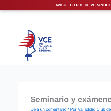
AVISO · CIERRE DE VERANO
Ce
Ir
al
contenido
Seminario y exámene
Deja un comentario
/ Por
Valladolid Club 