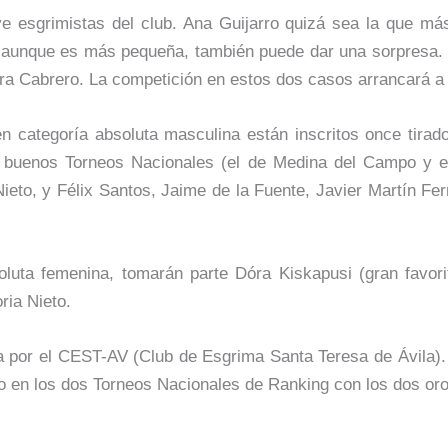
e esgrimistas del club. Ana Guijarro quizá sea la que má
aunque es más pequeña, también puede dar una sorpresa. Co
ra Cabrero. La competición en estos dos casos arrancará a 
 en categoría absoluta masculina están inscritos once tirad
y buenos Torneos Nacionales (el de Medina del Campo y el
Nieto, y Félix Santos, Jaime de la Fuente, Javier Martín F
luta femenina, tomarán parte Dóra Kiskapusi (gran favor
ria Nieto.
da por el CEST-AV (Club de Esgrima Santa Teresa de Ávila)
o en los dos Torneos Nacionales de Ranking con los dos oro