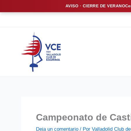
AVISO · CIERRE DE VERANO
Ce
Ir
al
contenido
Campeonato de Casti
Deja un comentario
/ Por
Valladolid Club 